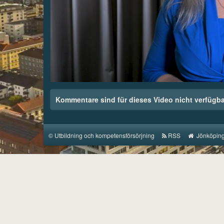
00:04
/
04:06
Kommentare sind für dieses Video nicht verfügba
©
Utbildning och kompetensförsörjning
RSS
Jönköping