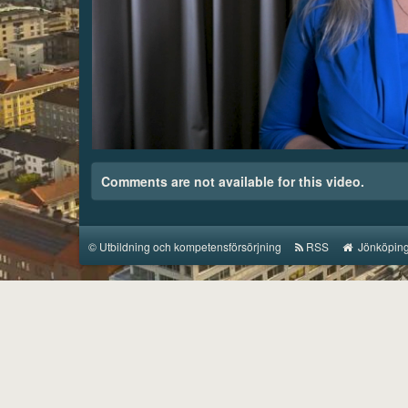
00:04
/
04:06
Comments are not available for this video.
©
Utbildning och kompetensförsörjning
RSS
Jönköping