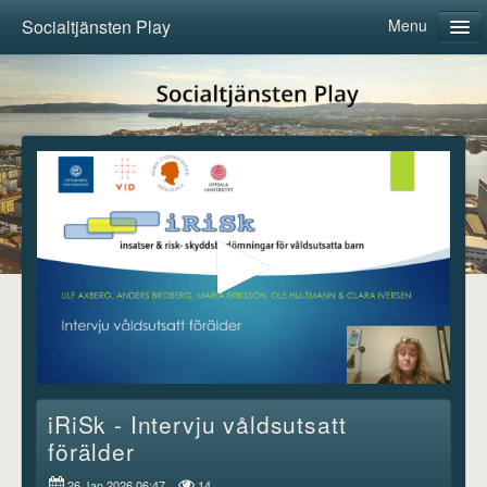
Socialtjänsten Play
Menu
Home
Categories
About us
Follow
Log in
iRiSk - Intervju våldsutsatt
förälder
26 Jan 2026 06:47
14