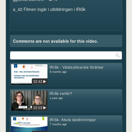
a_42 Filmen ingår i utbildningen i iRiSk
Comments are not available for this video.
iRiSk - Våldsutövande förälder
6 months ago
32:42
iRiSk varför?
a year ago
02:03
iRiSk- Akuta bedömningar
7 months ago