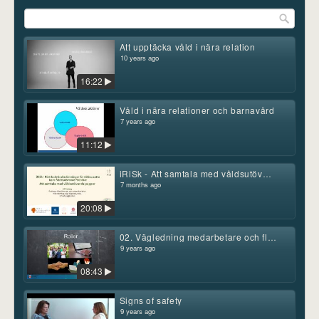
Att upptäcka våld i nära relation
10 years ago
16:22
Våld i nära relationer och barnavård
7 years ago
11:12
iRiSk - Att samtala med våldsutövande pappor
7 months ago
20:08
02. Vägledning medarbetare och flödesschema
9 years ago
08:43
Signs of safety
9 years ago