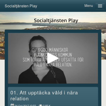
Socialtjänsten Play
Menu
Home
Categories
About us
Follow
Log in
01. Att upptäcka våld i nära
relation
24 Oct 2017 10:52
3.85 K